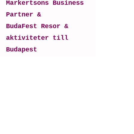
Markertsons Business
Partner &
BudaFest Resor &
aktiviteter till
Budapest
hello@foretagsresa.se
+46 (0)707 83 93 83
Vasaplatsen 9 , 411
26 Göteborg, Sverige